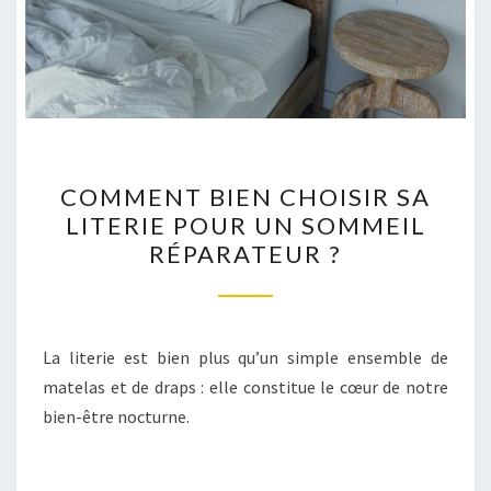
COMMENT
COMMENT BIEN CHOISIR SA
BIEN
LITERIE POUR UN SOMMEIL
CHOISIR
RÉPARATEUR ?
SA
LITERIE
POUR
UN
La literie est bien plus qu’un simple ensemble de
SOMMEIL
matelas et de draps : elle constitue le cœur de notre
RÉPARATEUR
bien-être nocturne.
?