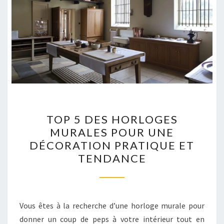
TOP
TOP 5 DES HORLOGES
5
MURALES POUR UNE
DES
DÉCORATION PRATIQUE ET
HORLOGES
TENDANCE
MURALES
POUR
UNE
DÉCORATION
Vous êtes à la recherche d’une horloge murale pour
PRATIQUE
donner un coup de peps à votre intérieur tout en