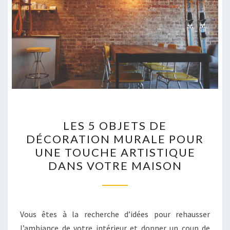
LES
LES 5 OBJETS DE
5
DÉCORATION MURALE POUR
OBJETS
UNE TOUCHE ARTISTIQUE
DE
DANS VOTRE MAISON
DÉCORATION
MURALE
POUR
UNE
Vous êtes à la recherche d’idées pour rehausser
TOUCHE
l’ambiance de votre intérieur et donner un coup de