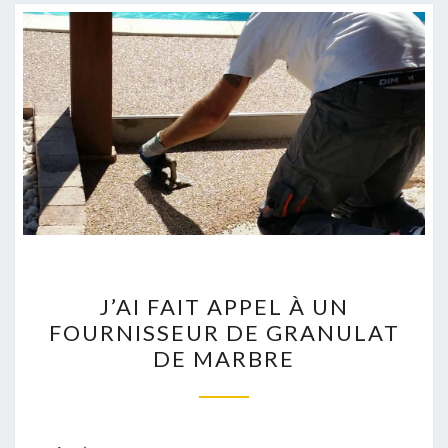
J’AI
J’AI FAIT APPEL À UN
FAIT
FOURNISSEUR DE GRANULAT
APPEL
DE MARBRE
À
UN
FOURNISSEUR