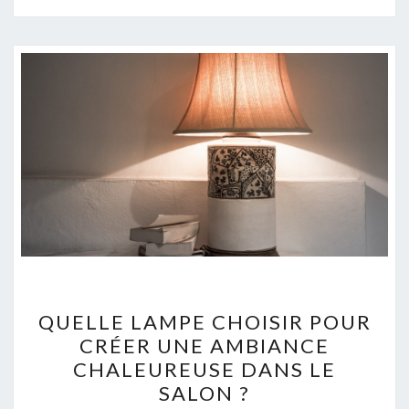
QUELLE
QUELLE LAMPE CHOISIR POUR
LAMPE
CRÉER UNE AMBIANCE
CHOISIR
CHALEUREUSE DANS LE
POUR
SALON ?
CRÉER