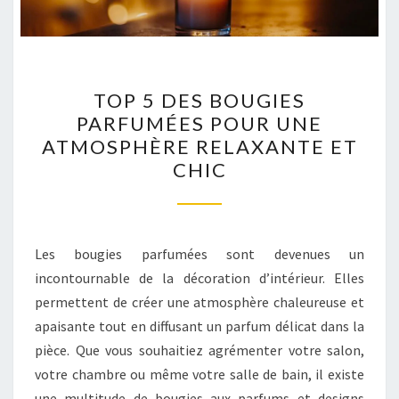
TOP
TOP 5 DES BOUGIES
5
PARFUMÉES POUR UNE
DES
ATMOSPHÈRE RELAXANTE ET
BOUGIES
CHIC
PARFUMÉES
POUR
UNE
ATMOSPHÈRE
Les bougies parfumées sont devenues un
RELAXANTE
incontournable de la décoration d’intérieur. Elles
ET
permettent de créer une atmosphère chaleureuse et
CHIC
apaisante tout en diffusant un parfum délicat dans la
pièce. Que vous souhaitiez agrémenter votre salon,
votre chambre ou même votre salle de bain, il existe
une multitude de bougies aux parfums et designs