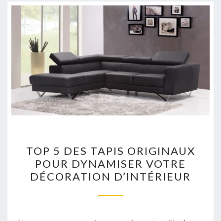
TOP
TOP 5 DES TAPIS ORIGINAUX
5
POUR DYNAMISER VOTRE
DES
DÉCORATION D’INTÉRIEUR
TAPIS
ORIGINAUX
POUR
DYNAMISER