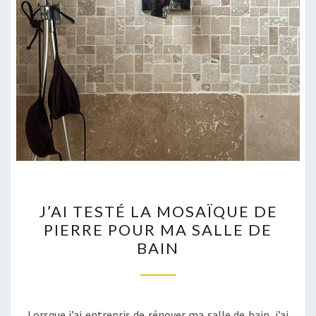
J’AI
J’AI TESTÉ LA MOSAÏQUE DE
TESTÉ
PIERRE POUR MA SALLE DE
LA
BAIN
MOSAÏQUE
DE
PIERRE
POUR
Lorsque j’ai entrepris de rénover ma salle de bain, j’ai