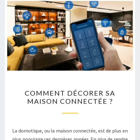
COMMENT
COMMENT DÉCORER SA
DÉCORER
MAISON CONNECTÉE ?
SA
MAISON
CONNECTÉE
?
La domotique, ou la maison connectée, est de plus en
plus populaire ces dernières années. En plus de rendre