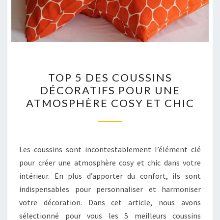
TOP
TOP 5 DES COUSSINS
5
DÉCORATIFS POUR UNE
DES
ATMOSPHÈRE COSY ET CHIC
COUSSINS
DÉCORATIFS
POUR
UNE
Les coussins sont incontestablement l’élément clé
ATMOSPHÈRE
pour créer une atmosphère cosy et chic dans votre
COSY
intérieur. En plus d’apporter du confort, ils sont
ET
indispensables pour personnaliser et harmoniser
CHIC
votre décoration. Dans cet article, nous avons
sélectionné pour vous les 5 meilleurs coussins