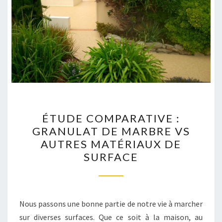
ÉTUDE
ÉTUDE COMPARATIVE :
COMPARATIVE
GRANULAT DE MARBRE VS
:
AUTRES MATÉRIAUX DE
GRANULAT
SURFACE
DE
MARBRE
VS
AUTRES
Nous passons une bonne partie de notre vie à marcher
MATÉRIAUX
sur diverses surfaces. Que ce soit à la maison, au