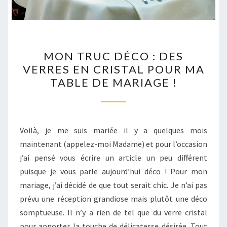
MON
MON TRUC DÉCO : DES
TRUC
VERRES EN CRISTAL POUR MA
DÉCO
TABLE DE MARIAGE !
:
DES
VERRES
EN
Voilà, je me suis mariée il y a quelques mois
CRISTAL
maintenant (appelez-moi Madame) et pour l’occasion
POUR
j’ai pensé vous écrire un article un peu différent
MA
puisque je vous parle aujourd’hui déco ! Pour mon
TABLE
mariage, j’ai décidé de que tout serait chic. Je n’ai pas
DE
prévu une réception grandiose mais plutôt une déco
MARIAGE
somptueuse. Il n’y a rien de tel que du verre cristal
!
pour apporter la touche de délicatesse désirée. Tout