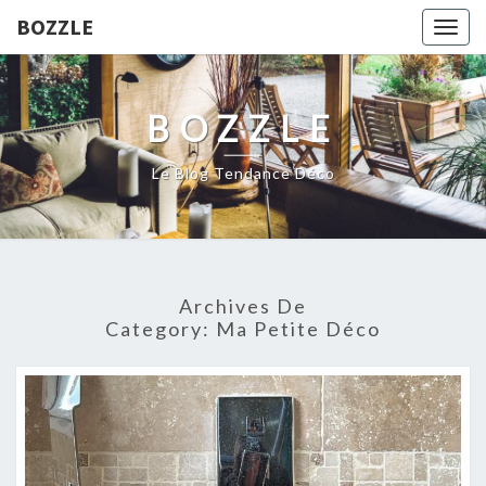
BOZZLE
Togg
navig
BOZZLE
Le Blog Tendance Déco
Archives De
Category:
Ma Petite Déco