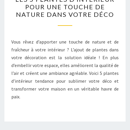
5
POUR UNE TOUCHE DE
PLANTES
NATURE DANS VOTRE DÉCO
D’INTÉRIEUR
POUR
UNE
TOUCHE
Vous rêvez d’apporter une touche de nature et de
DE
fraîcheur à votre intérieur ? L’ajout de plantes dans
NATURE
votre décoration est la solution idéale ! En plus
DANS
d’embellir votre espace, elles améliorent la qualité de
VOTRE
l’air et créent une ambiance agréable. Voici 5 plantes
DÉCO
d’intérieur tendance pour sublimer votre déco et
transformer votre maison en un véritable havre de
paix.