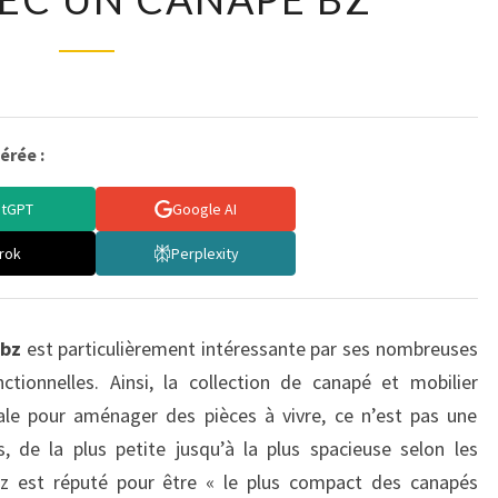
:
OPTIMISEZ
LA
PLACE
AVEC
érée :
UN
atGPT
Google AI
CANAPÉ
BZ
rok
Perplexity
 bz
est particulièrement intéressante par ses nombreuses
ctionnelles. Ainsi, la collection de canapé et mobilier
e pour aménager des pièces à vivre, ce n’est pas une
de la plus petite jusqu’à la plus spacieuse selon les
 bz est réputé pour être « le plus compact des canapés