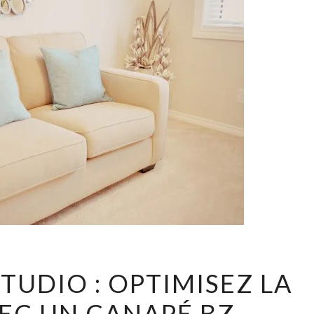
ACHAT
TUDIO : OPTIMISEZ LA
D’UN
EC UN CANAPÉ BZ
STUDIO