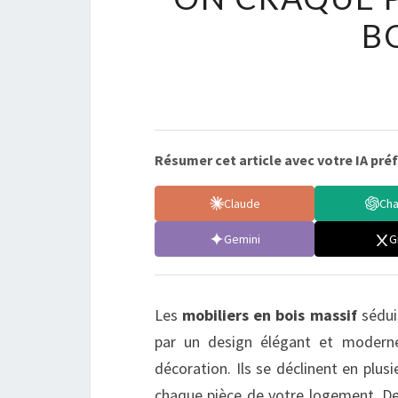
B
Résumer cet article avec votre IA préf
Claude
Ch
Gemini
G
Les
mobiliers en bois massif
sédui
par un design élégant et moderne
décoration. Ils se déclinent en plusi
chaque pièce de votre logement. D