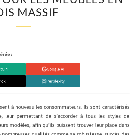
OIS MASSIF
POUR
LES
MEUBLES
EN
BOIS
MASSIF
érée :
atGPT
Google AI
rok
Perplexity
sent à nouveau les consommateurs. Ils sont caractérisés
, leur permettant de s’accorder à tous les styles de
eurs modèles, afin qu’ils puissent trouver leur place dans
e nombreuses qualités comme sa robustesse, succès des