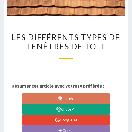
LES
LES DIFFÉRENTS TYPES DE
DIFFÉRENTS
FENÊTRES DE TOIT
TYPES
DE
FENÊTRES
DE
TOIT
Résumer cet article avec votre IA préférée :
Claude
ChatGPT
Google AI
Gemini