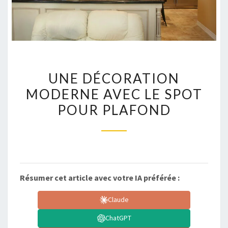
UNE
UNE DÉCORATION
DÉCORATION
MODERNE AVEC LE SPOT
MODERNE
POUR PLAFOND
AVEC
LE
SPOT
POUR
PLAFOND
Résumer cet article avec votre IA préférée :
Claude
ChatGPT