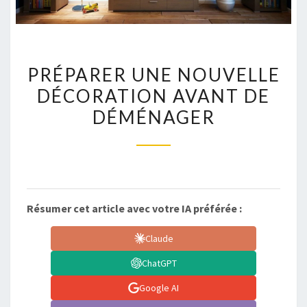
PRÉPARER
PRÉPARER UNE NOUVELLE
UNE
DÉCORATION AVANT DE
NOUVELLE
DÉMÉNAGER
DÉCORATION
AVANT
DE
DÉMÉNAGER
Résumer cet article avec votre IA préférée :
Claude
ChatGPT
Google AI