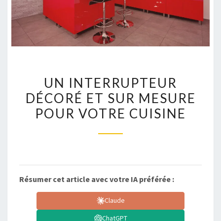
UN
UN INTERRUPTEUR
INTERRUPTEUR
DÉCORÉ ET SUR MESURE
DÉCORÉ
POUR VOTRE CUISINE
ET
SUR
MESURE
POUR
VOTRE
CUISINE
Résumer cet article avec votre IA préférée :
Claude
ChatGPT