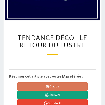
TENDANCE
TENDANCE DÉCO : LE
DÉCO
RETOUR DU LUSTRE
:
LE
RETOUR
DU
LUSTRE
Résumer cet article avec votre IA préférée :
Claude
ChatGPT
Google AI