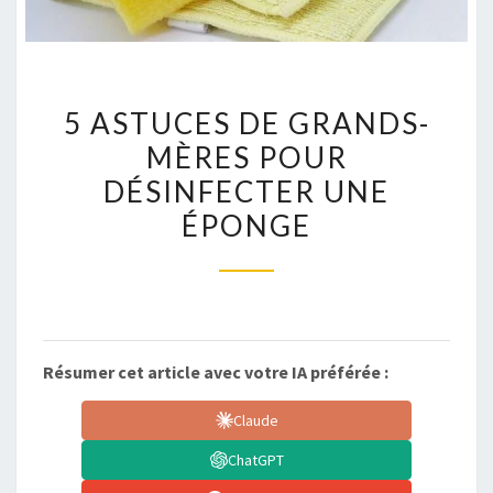
5
5 ASTUCES DE GRANDS-
ASTUCES
MÈRES POUR
DE
DÉSINFECTER UNE
GRANDS-
MÈRES
ÉPONGE
POUR
DÉSINFECTER
UNE
ÉPONGE
Résumer cet article avec votre IA préférée :
Claude
ChatGPT