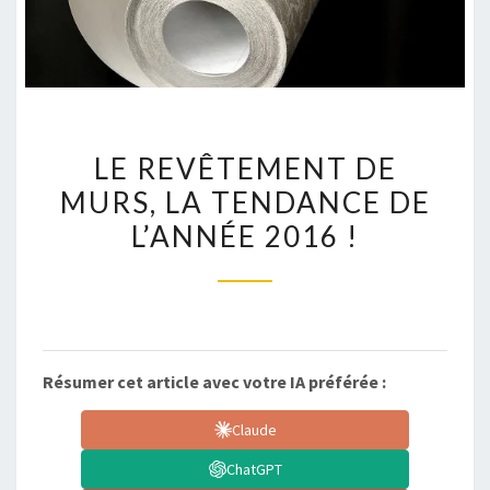
LE
LE REVÊTEMENT DE
REVÊTEMENT
MURS, LA TENDANCE DE
DE
L’ANNÉE 2016 !
MURS,
LA
TENDANCE
DE
L’ANNÉE
2016
Résumer cet article avec votre IA préférée :
!
Claude
ChatGPT