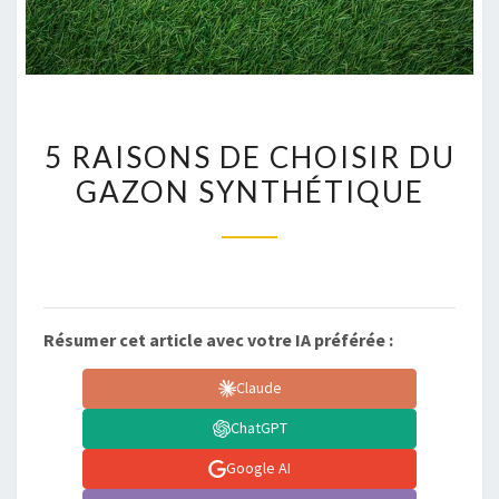
5
5 RAISONS DE CHOISIR DU
RAISONS
GAZON SYNTHÉTIQUE
DE
CHOISIR
DU
GAZON
SYNTHÉTIQUE
Résumer cet article avec votre IA préférée :
Claude
ChatGPT
Google AI