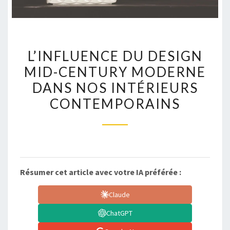
L’INFLUENCE
L’INFLUENCE DU DESIGN
DU
MID-CENTURY MODERNE
DESIGN
DANS NOS INTÉRIEURS
MID-
CENTURY
CONTEMPORAINS
MODERNE
DANS
NOS
INTÉRIEURS
CONTEMPORAINS
Résumer cet article avec votre IA préférée :
Claude
ChatGPT