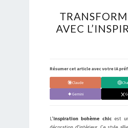
TRANSFORME
AVEC L’INSP
Résumer cet article avec votre IA préf
Claude
Ch
Gemini
G
L’
inspiration bohème chic
est un
décoration d’intérieur. Ce style alli