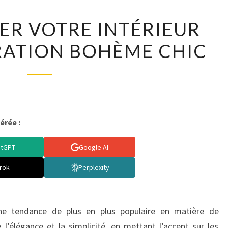
TRANSFORMER
R VOTRE INTÉRIEUR
VOTRE
IRATION BOHÈME CHIC
INTÉRIEUR
AVEC
L’INSPIRATION
BOHÈME
CHIC
érée :
atGPT
Google AI
rok
Perplexity
e tendance de plus en plus populaire en matière de
e l’élégance et la simplicité, en mettant l’accent sur les