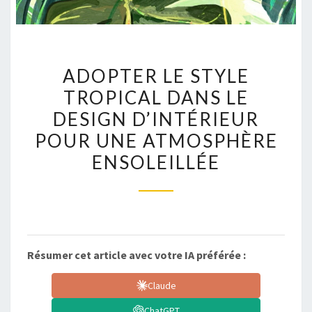
ADOPTER
ADOPTER LE STYLE
LE
TROPICAL DANS LE
STYLE
DESIGN D’INTÉRIEUR
TROPICAL
DANS
POUR UNE ATMOSPHÈRE
LE
ENSOLEILLÉE
DESIGN
D’INTÉRIEUR
POUR
UNE
ATMOSPHÈRE
Résumer cet article avec votre IA préférée :
ENSOLEILLÉE
Claude
ChatGPT