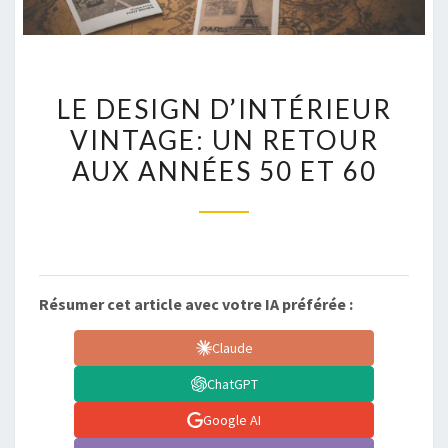
LE
LE DESIGN D’INTÉRIEUR
DESIGN
VINTAGE: UN RETOUR
D’INTÉRIEUR
AUX ANNÉES 50 ET 60
VINTAGE:
UN
RETOUR
AUX
ANNÉES
50
Résumer cet article avec votre IA préférée :
ET
Claude
60
ChatGPT
Google AI