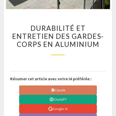
DURABILITÉ
DURABILITÉ ET
ET
ENTRETIEN DES GARDES-
ENTRETIEN
CORPS EN ALUMINIUM
DES
GARDES-
CORPS
EN
ALUMINIUM
Résumer cet article avec votre IA préférée :
Claude
ChatGPT
Google AI