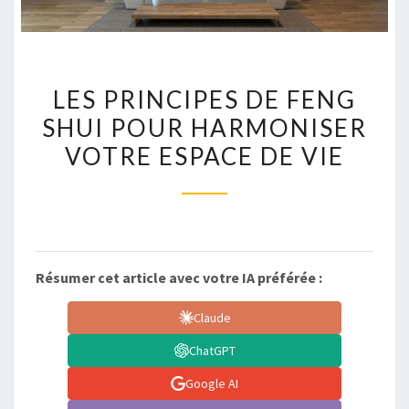
LES
LES PRINCIPES DE FENG
PRINCIPES
SHUI POUR HARMONISER
DE
VOTRE ESPACE DE VIE
FENG
SHUI
POUR
HARMONISER
VOTRE
ESPACE
Résumer cet article avec votre IA préférée :
DE
Claude
VIE
ChatGPT
Google AI