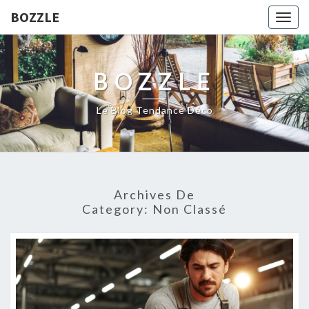
BOZZLE
Togg
navig
BOZZLE
Le Blog Tendance Déco
Archives De
Category:
Non Classé