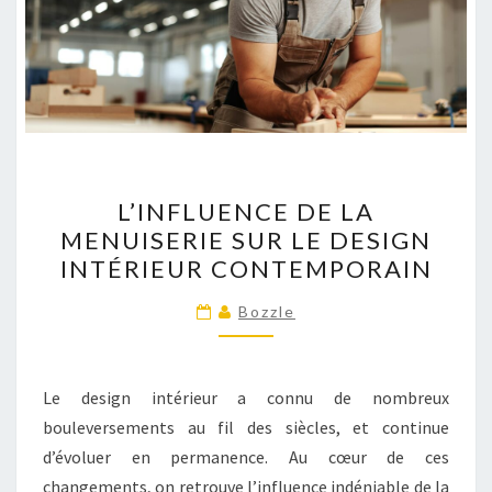
L’INFLUENCE
L’INFLUENCE DE LA
DE
MENUISERIE SUR LE DESIGN
LA
INTÉRIEUR CONTEMPORAIN
MENUISERIE
SUR
Bozzle
LE
DESIGN
INTÉRIEUR
Le design intérieur a connu de nombreux
CONTEMPORAIN
bouleversements au fil des siècles, et continue
d’évoluer en permanence. Au cœur de ces
changements, on retrouve l’influence indéniable de la